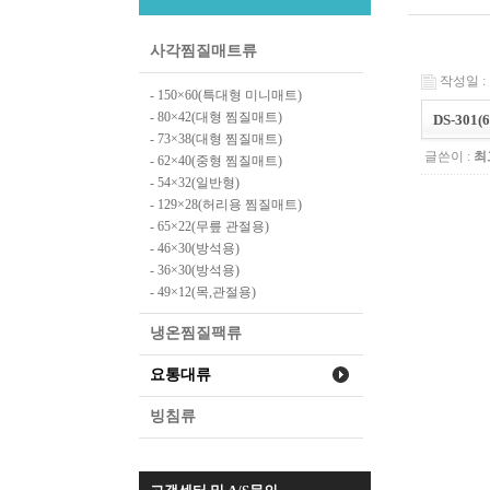
사각찜질매트류
작성일 : 1
- 150×60(특대형 미니매트)
- 80×42(대형 찜질매트)
DS-301
- 73×38(대형 찜질매트)
글쓴이 :
최
- 62×40(중형 찜질매트)
- 54×32(일반형)
- 129×28(허리용 찜질매트)
- 65×22(무릎 관절용)
- 46×30(방석용)
- 36×30(방석용)
- 49×12(목,관절용)
냉온찜질팩류
요통대류
빙침류