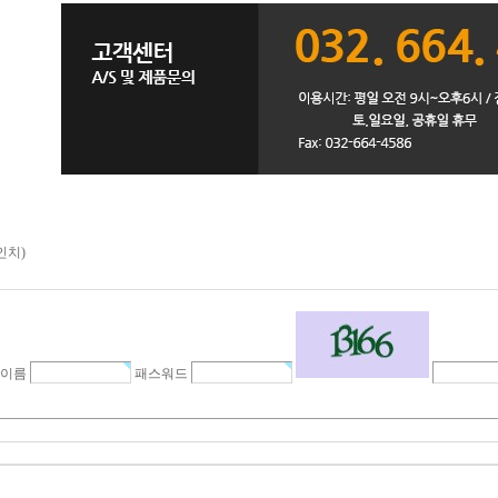
6인치)
이름
패스워드