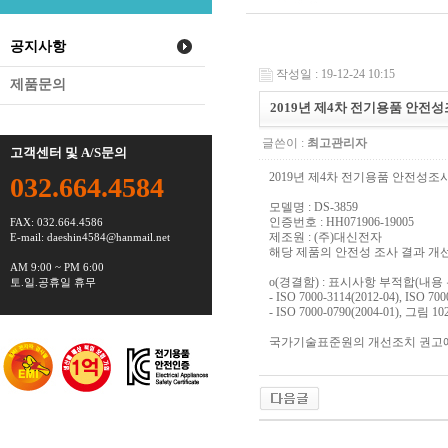
공지사항
작성일 : 19-12-24 10:15
제품문의
2019년 제4차 전기용품 안전
글쓴이 :
최고관리자
고객센터 및 A/S문의
2019년 제4차 전기용품 안전성조
032.664.4584
모델명 : DS-3859
인증번호 : HH071906-19005
FAX: 032.664.4586
제조원 : (주)대신전자
E-mail:
daeshin4584@hanmail.net
해당 제품의 안전성 조사 결과 개
AM 9:00 ~ PM 6:00
o(경결함) : 표시사항 부적합(내용
토.일.공휴일 휴무
- ISO 7000-3114(2012-04), ISO
- ISO 7000-0790(2004-01), 그림
국가기술표준원의 개선조치 권고에